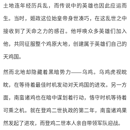
土地连年经历兵乱，而传说中的英雄也因此应运而
生。当时，姬政这位始皇帝身世凑巧，在这乱世之中
接收到了天命之力的感召。他呼唤众多英雄们加入
他，共同征服整个鸡原大地，创建属于英雄们自己的
天鸡国。
然而北地却隐藏着黑暗势力——乌鸡。乌鸡虎视眈
眈，在等待着最佳时机发动对天鸡国的进攻。另一方
面，南蛮诸鸡也在暗中谋划着行动，恪守时机等待着
可乘之机。就在
登鸡
二世执政的第二年，南蛮诸鸡果
然发起了进攻，而登鸡二世本人亲自带领军队迎战。