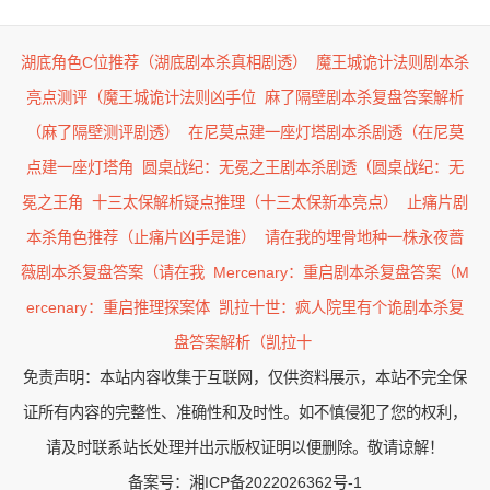
湖底角色C位推荐（湖底剧本杀真相剧透）
魔王城诡计法则剧本杀
亮点测评（魔王城诡计法则凶手位
麻了隔壁剧本杀复盘答案解析
（麻了隔壁测评剧透）
在尼莫点建一座灯塔剧本杀剧透（在尼莫
点建一座灯塔角
圆桌战纪：无冕之王剧本杀剧透（圆桌战纪：无
冕之王角
十三太保解析疑点推理（十三太保新本亮点）
止痛片剧
本杀角色推荐（止痛片凶手是谁）
请在我的埋骨地种一株永夜蔷
薇剧本杀复盘答案（请在我
Mercenary：重启剧本杀复盘答案（M
ercenary：重启推理探案体
凯拉十世：疯人院里有个诡剧本杀复
盘答案解析（凯拉十
免责声明：本站内容收集于互联网，仅供资料展示，本站不完全保
证所有内容的完整性、准确性和及时性。如不慎侵犯了您的权利，
请及时联系站长处理并出示版权证明以便删除。敬请谅解！
备案号：
湘ICP备2022026362号-1