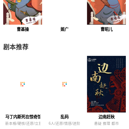
曹基操
姬广
曹昭儿
剧本推荐
马丁内斯死在惊奇馆
乱码
边南赶秋
新本格/硬核/还原/立意
6人/还原/情感/进阶
悬疑 推理 都市