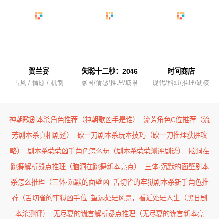
贺兰宴
失聪十二秒：2046
时间商店
古风 / 情感 / 机制
家国/情感/推理/城限
现代/科幻/推理/硬核
神朝歌剧本杀角色推荐（神朝歌凶手是谁）
流芳角色C位推荐（流
芳剧本杀真相剧透）
砍一刀剧本杀玩本技巧（砍一刀推理获胜攻
略）
剧本杀茕茕凶手角色怎么玩（剧本杀茕茕测评剧透）
脑洞在
跳舞解析疑点推理（脑洞在跳舞新本亮点）
三体·沉默的面壁剧本
杀怎么推理（三体·沉默的面壁凶
舌切雀的牢狱剧本杀新手角色推
荐（舌切雀的牢狱凶手位
望远处是风景，看近处是人生（黑日剧
本杀测评）
无尽夏的谎言解析疑点推理（无尽夏的谎言新本亮