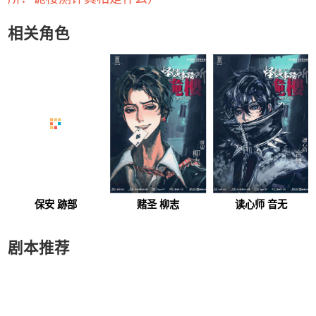
相关角色
保安 跡部
赌圣 柳志
读心师 音无
剧本推荐