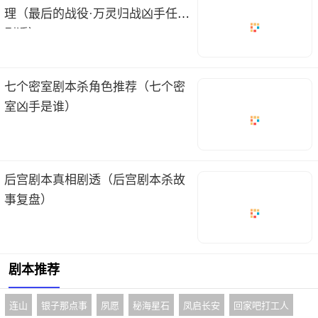
理（最后的战役·万灵归战凶手任务
剧透）
七个密室剧本杀角色推荐（七个密
室凶手是谁）
后宫剧本真相剧透（后宫剧本杀故
事复盘）
剧本推荐
连山
银子那点事
夙愿
秘海星石
凤启长安
回家吧打工人