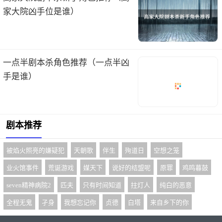
家大院凶手位是谁）
一点半剧本杀角色推荐（一点半凶
手是谁）
剧本推荐
被焰火照亮的嫌疑犯
天朝歌
伴生
殉道日
空想之笼
业火馆事件
荒诞游戏
媒天下
说好的结盟呢
原罪
鸡鸣暮鼓
seven精神病院2
匹夫
只有时间知道
拄灯人
纯白的恶意
全程无鬼
孑身
我想忘记你
贞德
白塔
来自乡下的你