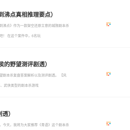
到沸点真相推理要点）
到沸点》作为一款架空还原立意的城限剧本杀
吧！ 在这个案件中，6名玩
侯的野望测评剧透）
望剧本杀复盘答案解析以及测评剧透。 【风
营、武侠类型的剧本杀游戏
剧透）
。今天，我将为大家推荐《青语》这个剧本杀