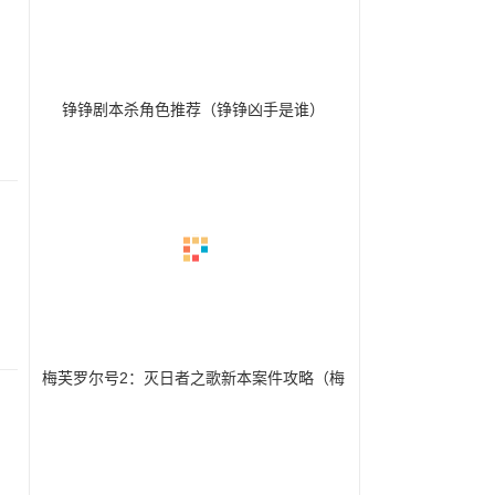
铮铮剧本杀角色推荐（铮铮凶手是谁）
梅芙罗尔号2：灭日者之歌新本案件攻略（梅
芙罗尔号2：灭日者之歌真相推理要点）