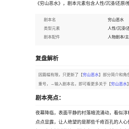
《穷山恶水》，剧本元素包含人性/沉浸/还原/
剧本名
穷山恶水
类型元素
人性/沉浸/
剧本配件
人物剧本/
复盘解析
因篇幅有限，只更新了【
穷山恶水
】部分简介和角
重号，→输入剧本名，即可看更多关于【
穷山恶水
剧本亮点：
夜幕降临，表面平静的村落暗流涌动，看似淳
点点显露，让人绝望的是那些千疮百孔的人心