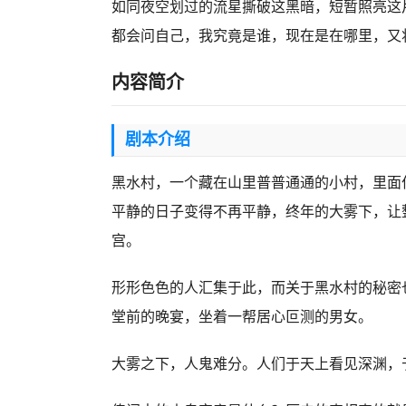
如同夜空划过的流星撕破这黑暗，短暂照亮这
都会问自己，我究竟是谁，现在是在哪里，又
内容简介
剧本介绍
黑水村，一个藏在山里普普通通的小村，里面
平静的日子变得不再平静，终年的大雾下，让
宫。
形形色色的人汇集于此，而关于黑水村的秘密
堂前的晚宴，坐着一帮居心叵测的男女。
大雾之下，人鬼难分。人们于天上看见深渊，