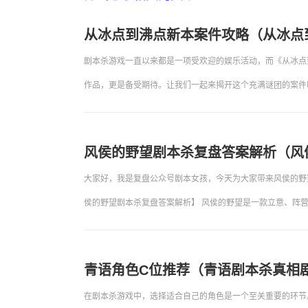
从冰点到沸点新本案件攻略（从冰点
剧本杀游戏一直以来都是一项受欢迎的娱乐活动，而《从冰点
作品，更是备受期待。让我们一起来揭开这个充满谜团的案件
风侯的野望剧本杀复盘答案解析（风
大家好，我是复盘公众号剧本女孩，今天为大家带来风侯的野
侯的野望剧本杀复盘答案解析】 风侯的野望是一款立意、阵
青语角色C位推荐（青语剧本杀真相
在剧本杀游戏中，选择适合自己的角色是一个至关重要的环节