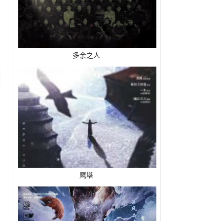
多余之人
鹰塔