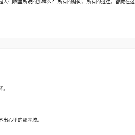
是人们嘴里所说的那样么？ 所有的疑问，所有的过往，都藏在这
辉。
不出心里的那座城。