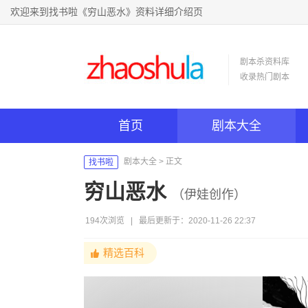
欢迎来到找书啦《穷山恶水》资料详细介绍页
剧本杀资料库
收录热门剧本
首页
剧本大全
剧本大全
> 正文
找书啦
穷山恶水
（伊娃创作）
194次浏览
|
最后更新于：2020-11-26 22:37
精选百科