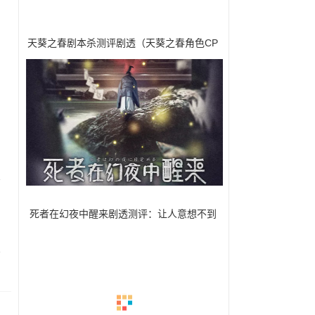
天葵之春剧本杀测评剧透（天葵之春角色CP
推荐）
死者在幻夜中醒来剧透测评：让人意想不到
的结局