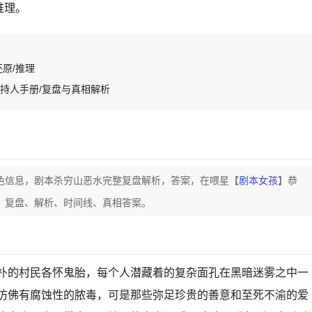
推理。
还原/推理
主持人手册/复盘与真相解析
色信息，剧本杀穷山恶水完整复盘解析，答案，在喂星【
剧本女孩
】恭
】复盘、解析、时间线、真相答案。
朴的村民各怀鬼胎，每个人潜藏着的复杂面孔在黑暗迷雾之中一
仿佛有腐蚀性的脓毒，可是那些弥足珍贵的善意和至死不渝的爱