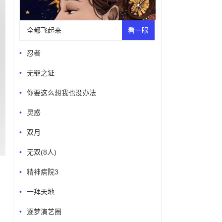
全都飞起来
看一眼
忍者
无罪之证
你要这么想我也没办法
灵惑
双月
无双(8人)
精神病院3
一拜天地
逐梦演艺圈