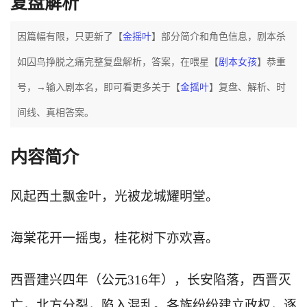
复盘解析
因篇幅有限，只更新了【
金摇叶
】部分简介和角色信息，剧本杀
如囚鸟挣脱之痛完整复盘解析，答案，在喂星【
剧本女孩
】恭重
号，→输入剧本名，即可看更多关于【
金摇叶
】复盘、解析、时
间线、真相答案。
内容简介
风起西土飘金叶，光被龙城耀明堂。
海棠花开一摇曳，桂花树下亦欢喜。
西晋建兴四年（公元316年），长安陷落，西晋灭
亡，北方分裂，陷入混乱。各族纷纷建立政权，逐